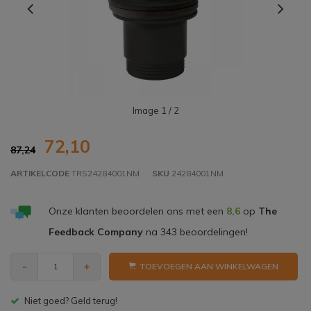
Image
1
/ 2
72,10
87,24
ARTIKELCODE
TRS24284001NM
SKU
24284001NM
Onze klanten beoordelen ons met een
8,6
op
The
Feedback Company
na
343
beoordelingen!
-
+
TOEVOEGEN AAN WINKELWAGEN
Gratis bezorgen v.a. € 150,- (NL)