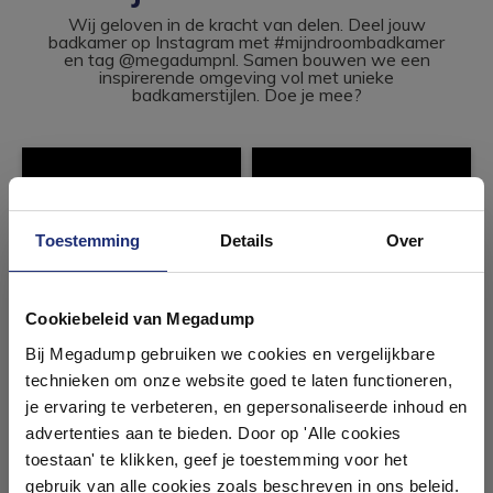
Wij geloven in de kracht van delen. Deel jouw
badkamer op Instagram met #mijndroombadkamer
en tag @megadumpnl. Samen bouwen we een
inspirerende omgeving vol met unieke
badkamerstijlen. Doe je mee?
Toestemming
Details
Over
Ontdek 21 complete
badkamers in onze 1000 m²
Cookiebeleid van Megadump
showroom
Bij Megadump gebruiken we cookies en vergelijkbare
technieken om onze website goed te laten functioneren,
Laat je inspireren door 21 volledig ingerichte
je ervaring te verbeteren, en gepersonaliseerde inhoud en
badkameropstellingen – van compact tot luxe. Onze
advertenties aan te bieden. Door op 'Alle cookies
ervaren adviseurs helpen je persoonlijk, en je vindt
toestaan' te klikken, geef je toestemming voor het
tegels & sanitair direct uit voorraad. Gratis parkeren
op eigen terrein.
gebruik van alle cookies zoals beschreven in ons beleid.