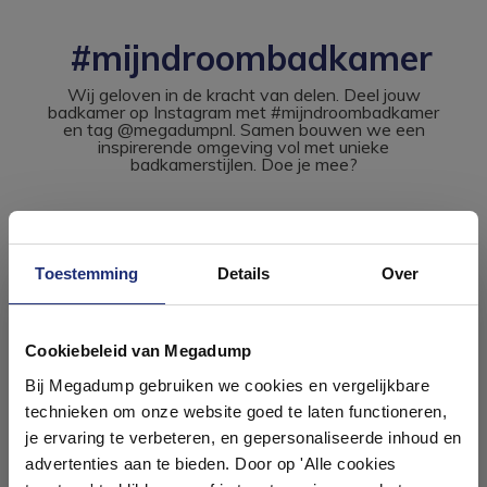
#mijndroombadkamer
Wij geloven in de kracht van delen. Deel jouw
badkamer op Instagram met #mijndroombadkamer
en tag @megadumpnl. Samen bouwen we een
inspirerende omgeving vol met unieke
badkamerstijlen. Doe je mee?
Toestemming
Details
Over
Ontdek 21 complete
badkamers in onze 1000 m²
Cookiebeleid van Megadump
showroom
Bij Megadump gebruiken we cookies en vergelijkbare
technieken om onze website goed te laten functioneren,
Laat je inspireren door 21 volledig ingerichte
je ervaring te verbeteren, en gepersonaliseerde inhoud en
badkameropstellingen – van compact tot luxe. Onze
advertenties aan te bieden. Door op 'Alle cookies
ervaren adviseurs helpen je persoonlijk, en je vindt