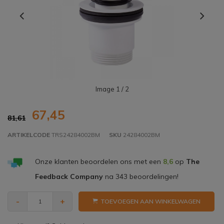
Image
1
/ 2
67,45
81,61
ARTIKELCODE
TRS24284002BM
SKU
24284002BM
Onze klanten beoordelen ons met een
8,6
op
The
Feedback Company
na
343
beoordelingen!
-
+
TOEVOEGEN AAN WINKELWAGEN