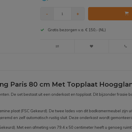
-
+
Gratis bezorgen v.a. € 150,- (NL)
ng Paris 80 cm Met Topplaat Hoogglan
nten. De set bestaat uit een onderkast en topplaat. Dit bijzonder fraai
ne plaat (FSC Gekeurd). De twee lades van dit badkamermeubel zijn uitg
eremd en zelf automatisch rustig sluit. Deze onderkast wordt gemonteer
keurd). Met een afmeting van 79.4 x 50 centimeter heeft u genoeg ruimte 