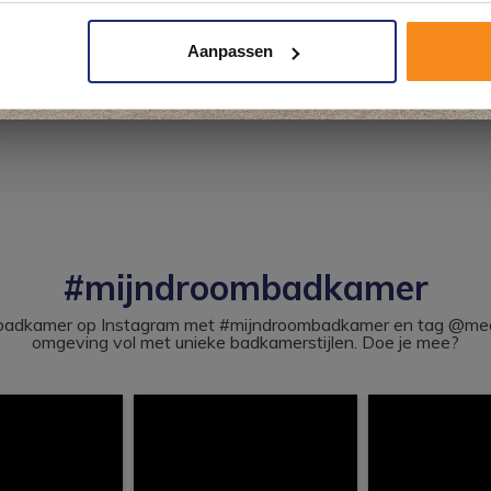
Aanpassen
Kom langs en ervaar zelf het verschil!
#mijndroombadkamer
ouw badkamer op Instagram met #mijndroombadkamer en tag @m
omgeving vol met unieke badkamerstijlen. Doe je mee?