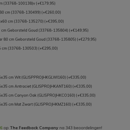
m (33768-100138)v (+€179,95)
0 cm (33768-130499) (+€260,00)
x60 cm (33768-135270) (+€395,00)
cm Geborsteld Goud (33768-135804) (+€149,95)
 80 cm Geborsteld Goud (33768-135805) (+€279,95)
 cm (33768-130503) (+€295,00)
35x35 cm Wit (GLISPPROJHKGLWI160) (+€335,00)
35x35 cm Antraciet (GLISPROJHKANT160) (+€335,00)
x35x35 cm Canyon Oak (GLISPROJHKCO160) (+€335,00)
35x35 cm Mat Zwart (GLISPROJHKMZ160) (+€335,00)
,6
op
The Feedback Company
na
343
beoordelingen!