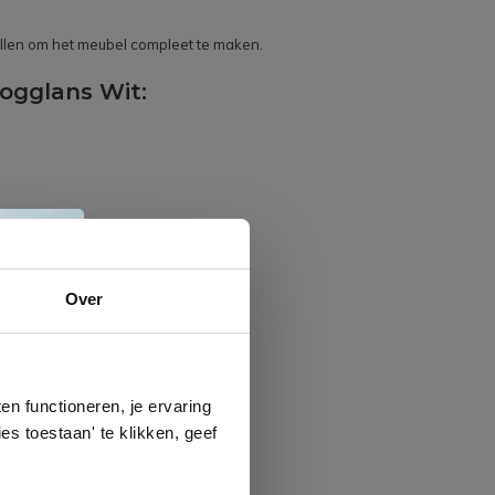
tellen om het meubel compleet te maken.
ogglans Wit:
e
Over
n
gels
n functioneren, je ervaring
es toestaan' te klikken, geef