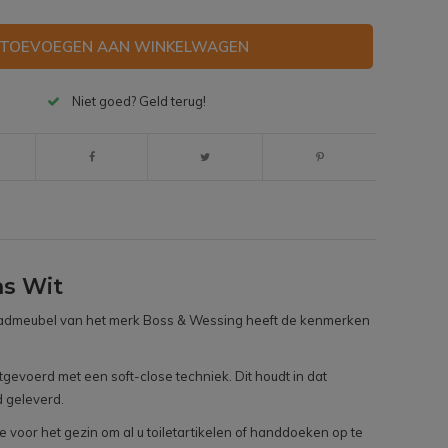
TOEVOEGEN AAN WINKELWAGEN
Niet goed? Geld terug!
s Wit
e badmeubel van het merk Boss & Wessing heeft de kenmerken
evoerd met een soft-close techniek. Dit houdt in dat
d geleverd.
voor het gezin om al u toiletartikelen of handdoeken op te