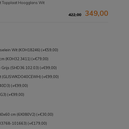
t Topplaat Hoogglans Wit
349,00
422,00
elein Wit (KOH18246) (+€59,00)
cm (KOH32.3411) (+€79,00)
Grijs (SHD36.102.03) (+€99,00)
it (GLISWKDO40CEWH) (+€99,00)
40D3) (+€99,00)
G3) (+€99,00)
Afbeelding vergroten
 80x60 cm (6X080V2) (+€30,00)
33768-101663) (+€179,00)