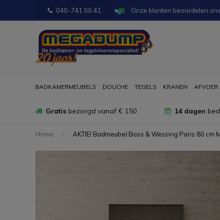
040-741 00 41
Onze klanten beoordelen on
BADKAMERMEUBELS
DOUCHE
TEGELS
KRANEN
AFVOER
Gratis
bezorgd vanaf € 150
14 dagen
bede
Home
AKTIE! Badmeubel Boss & Wessing Paris 80 cm M