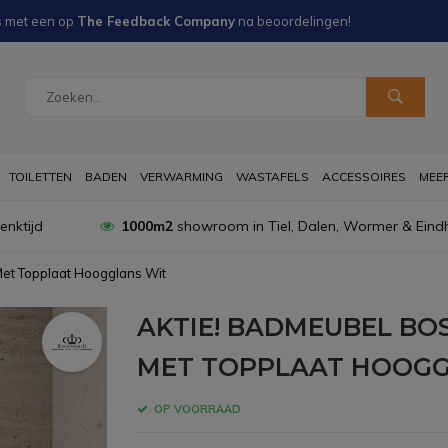
s met een
op
The Feedback Company
na
beoordelingen!
TOILETTEN
BADEN
VERWARMING
WASTAFELS
ACCESSOIRES
MEER 
nktijd
1000m2
showroom in Tiel, Dalen, Wormer & Eind
et Topplaat Hoogglans Wit
AKTIE! BADMEUBEL BOS
MET TOPPLAAT HOOGG
OP VOORRAAD