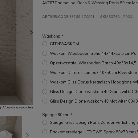
AKTIE! Badmeubel Boss & Wessing Paris 80 cm Me
ARTIKELCODE
33768-170801
SKU
33768-170801
Waskom:
*
GEENWASKOM
Waskom Wiesbaden Sofia 44x44x13.5 cm Pors
Opzetwastafel Wiesbaden Barco 40x33x14,5 
Waskom Differnz Lombok 40x50cm Riverstone 
Waskom Gliss Dorus Keramisch Hoogglans W
Gliss Design Dione waskom 40 Glans wit (4C0
Gliss Design Dione waskom 40 Mat wit (4C040
Afbeelding vergroten
Spiegel 80cm:
*
Spiegel Gliss Design Paris Zonder Verlichting
Badkamerspiegel LED BWS Spark 80x70 cm (