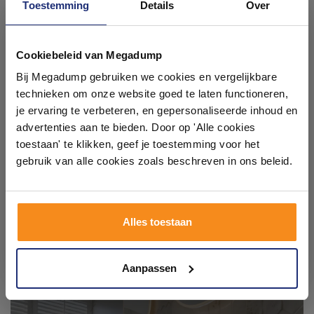
Toestemming
Details
Over
Fonteinbakje maten:
Ontdek 21 complete
Breedte: 40 cm
badkamers in onze 1000 m²
Cookiebeleid van Megadump
Hoogte: 4 cm
showroom
Diepte: 22 cm
Bij Megadump gebruiken we cookies en vergelijkbare
1 kraangat
technieken om onze website goed te laten functioneren,
Laat je inspireren door 21 volledig ingerichte
Zonder overloop
je ervaring te verbeteren, en gepersonaliseerde inhoud en
badkameropstellingen – van compact tot luxe. Onze
Omkeerbaar
advertenties aan te bieden. Door op 'Alle cookies
ervaren adviseurs helpen je persoonlijk, en je vindt
toestaan' te klikken, geef je toestemming voor het
tegels & sanitair direct uit voorraad. Gratis parkeren
op eigen terrein.
gebruik van alle cookies zoals beschreven in ons beleid.
Plan je bezoek!
Alles toestaan
Kom langs en ervaar zelf het verschil!
Aanpassen