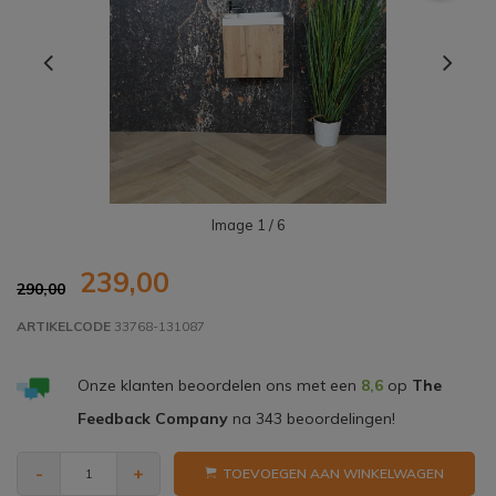
Image
1
/ 6
239,00
290,00
ARTIKELCODE
33768-131087
Onze klanten beoordelen ons met een
8,6
op
The
Feedback Company
na
343
beoordelingen!
-
+
TOEVOEGEN AAN WINKELWAGEN