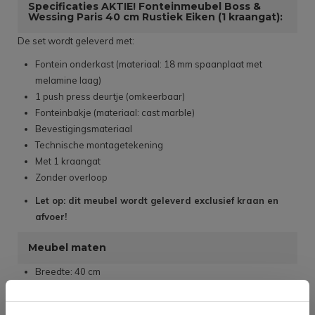
Specificaties AKTIE! Fonteinmeubel Boss &
Wessing Paris 40 cm Rustiek Eiken (1 kraangat):
De set wordt geleverd met:
Fontein onderkast (materiaal: 18 mm spaanplaat met
melamine laag)
1 push press deurtje (omkeerbaar)
Fonteinbakje (materiaal: cast marble)
Bevestigingsmateriaal
Technische montagetekening
Met 1 kraangat
Zonder overloop
Let op: dit meubel wordt geleverd exclusief kraan en
afvoer!
Meubel maten
Breedte: 40 cm
Hoogte: 36 cm
Diepte: 21.5 cm