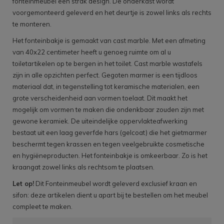
fonteinmeubel een strak design. De onderkast wordt
voorgemonteerd geleverd en het deurtje is zowel links als rechts
te monteren.
Het fonteinbakje is gemaakt van cast marble. Met een afmeting
van 40x22 centimeter heeft u genoeg ruimte om al u
toiletartikelen op te bergen in het toilet. Cast marble wastafels
zijn in alle opzichten perfect. Gegoten marmer is een tijdloos
materiaal dat, in tegenstelling tot keramische materialen, een
grote verscheidenheid aan vormen toelaat. Dit maakt het
mogelijk om vormen te maken die ondenkbaar zouden zijn met
gewone keramiek. De uiteindelijke oppervlakteafwerking
bestaat uit een laag geverfde hars (gelcoat) die het gietmarmer
beschermt tegen krassen en tegen veelgebruikte cosmetische
en hygiëneproducten. Het fonteinbakje is omkeerbaar. Zo is het
kraangat zowel links als rechtsom te plaatsen.
Let op!
Dit Fonteinmeubel wordt geleverd exclusief kraan en
sifon: deze artikelen dient u apart bij te bestellen om het meubel
compleet te maken.