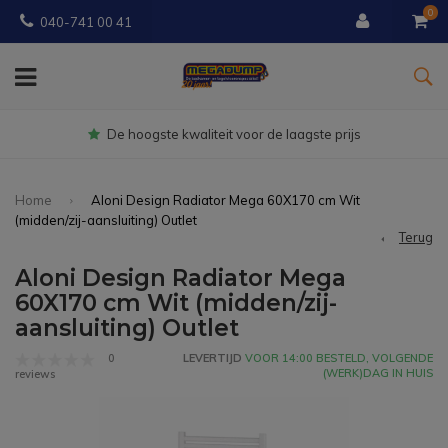
0
040-741 00 41
Gratis
bezorgd vanaf € 150
Home
Aloni Design Radiator Mega 60X170 cm Wit
(midden/zij-aansluiting) Outlet
Terug
Aloni Design Radiator Mega
60X170 cm Wit (midden/zij-
aansluiting) Outlet
0
LEVERTIJD
VOOR 14:00 BESTELD, VOLGENDE
(WERK)DAG IN HUIS
reviews