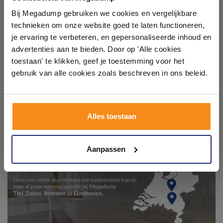
showroom
Bij Megadump gebruiken we cookies en vergelijkbare
technieken om onze website goed te laten functioneren,
Laat je inspireren door 21 volledig ingerichte
je ervaring te verbeteren, en gepersonaliseerde inhoud en
badkameropstellingen – van compact tot luxe. Onze
advertenties aan te bieden. Door op 'Alle cookies
ervaren adviseurs helpen je persoonlijk, en je vindt
toestaan' te klikken, geef je toestemming voor het
tegels & sanitair direct uit voorraad. Gratis parkeren
op eigen terrein.
gebruik van alle cookies zoals beschreven in ons beleid.
Plan je bezoek!
Alles toestaan
Kom langs en ervaar zelf het verschil!
Aanpassen