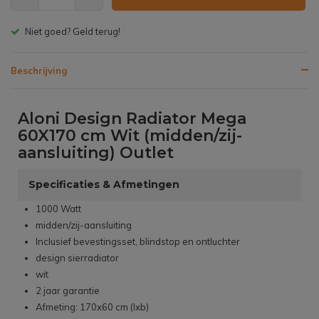
Gratis bezorgen v.a. € 150,- (NL)
Beschrijving
Aloni Design Radiator Mega
60X170 cm Wit (midden/zij-
aansluiting) Outlet
Specificaties & Afmetingen
1000 Watt
midden/zij-aansluiting
Inclusief bevestingsset, blindstop en ontluchter
design sierradiator
wit
2 jaar garantie
Afmeting: 170x60 cm (lxb)