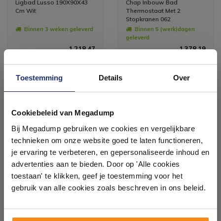
Ligbad Lusso 190X90X43
Chap Inbouw Bad
Cm Wit
Thermostaat Met 2
Stopkranen 062
Binnen 3 weken geleverd
Binnen 5 (werk)dagen
geleverd
1.218,47
1.378,19
1.007,00
1.139,00
Toestemming
Details
Over
Meer info
Meer info
Ontdek 21 complete
badkamers in onze 1000 m²
Cookiebeleid van Megadump
showroom
Bij Megadump gebruiken we cookies en vergelijkbare
technieken om onze website goed te laten functioneren,
#mijndroombadkamer
Laat je inspireren door 21 volledig ingerichte
je ervaring te verbeteren, en gepersonaliseerde inhoud en
badkameropstellingen – van compact tot luxe. Onze
advertenties aan te bieden. Door op 'Alle cookies
ervaren adviseurs helpen je persoonlijk, en je vindt
Wij geloven in de kracht van delen. Deel jouw
toestaan' te klikken, geef je toestemming voor het
tegels & sanitair direct uit voorraad. Gratis parkeren
badkamer op Instagram met #mijndroombadkamer
op eigen terrein.
en tag @megadumpnl. Samen bouwen we een
gebruik van alle cookies zoals beschreven in ons beleid.
inspirerende omgeving vol met unieke
badkamerstijlen. Doe je mee?
Plan je bezoek!