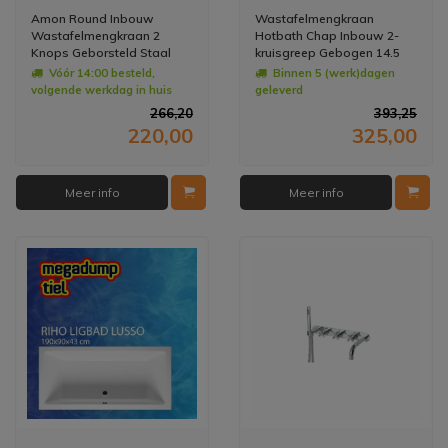
Amon Round Inbouw
Wastafelmengkraan
Wastafelmengkraan 2
Hotbath Chap Inbouw 2-
Knops Geborsteld Staal
kruisgreep Gebogen 14.5
cm
Vóór 14:00 besteld,
Binnen 5 (werk)dagen
volgende werkdag in huis
geleverd
266,20
393,25
220,00
325,00
Meer info
Meer info