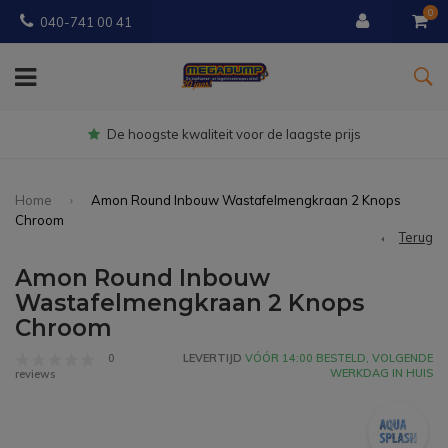
0
040-741 00 41
Gratis
bezorgd vanaf € 150
Home
Amon Round Inbouw Wastafelmengkraan 2 Knops
Chroom
Terug
Amon Round Inbouw
Wastafelmengkraan 2 Knops
Chroom
0
LEVERTIJD
VÓÓR 14:00 BESTELD, VOLGENDE
WERKDAG IN HUIS
reviews