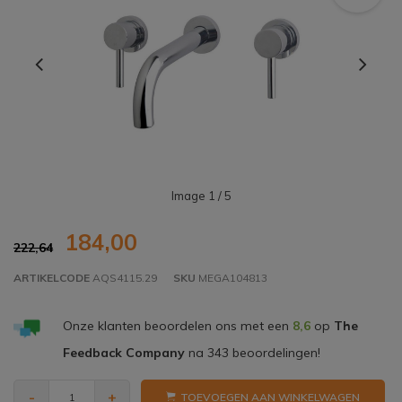
Image
1
/ 5
184,00
222,64
ARTIKELCODE
AQS4115.29
SKU
MEGA104813
Onze klanten beoordelen ons met een
8,6
op
The
Feedback Company
na
343
beoordelingen!
-
+
TOEVOEGEN AAN WINKELWAGEN