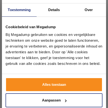
Toestemming
Details
Over
#mijndroombadkamer
Ontdek 21 complete
badkamers in onze 1000 m²
Cookiebeleid van Megadump
Wij geloven in de kracht van delen. Deel jouw
badkamer op Instagram met #mijndroombadkamer
showroom
Bij Megadump gebruiken we cookies en vergelijkbare
en tag @megadumpnl. Samen bouwen we een
inspirerende omgeving vol met unieke
technieken om onze website goed te laten functioneren,
badkamerstijlen. Doe je mee?
Laat je inspireren door 21 volledig ingerichte
je ervaring te verbeteren, en gepersonaliseerde inhoud en
badkameropstellingen – van compact tot luxe. Onze
advertenties aan te bieden. Door op 'Alle cookies
ervaren adviseurs helpen je persoonlijk, en je vindt
toestaan' te klikken, geef je toestemming voor het
tegels & sanitair direct uit voorraad. Gratis parkeren
op eigen terrein.
gebruik van alle cookies zoals beschreven in ons beleid.
Plan je bezoek!
Alles toestaan
Kom langs en ervaar zelf het verschil!
Aanpassen