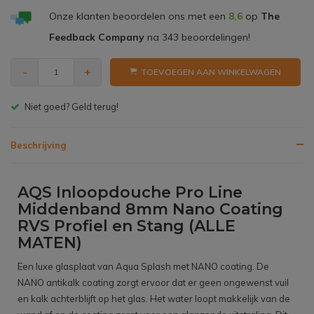
Onze klanten beoordelen ons met een
8,6
op
The
Feedback Company
na
343
beoordelingen!
-
+
TOEVOEGEN AAN WINKELWAGEN
Gratis bezorgen v.a. € 150,- (NL)
Beschrijving
AQS Inloopdouche Pro Line
Middenband 8mm Nano Coating
RVS Profiel en Stang (ALLE
MATEN)
Een luxe glasplaat van Aqua Splash met NANO coating. De
NANO antikalk coating zorgt ervoor dat er geen ongewenst vuil
en kalk achterblijft op het glas. Het water loopt makkelijk van de