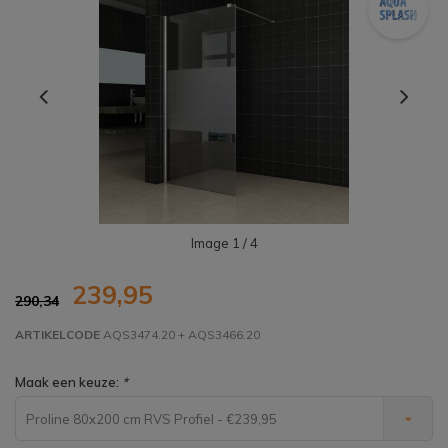
Image
1
/ 4
239,95
290,34
ARTIKELCODE
AQS3474.20 + AQS3466.20
Maak een keuze:
*
Proline 80x200 cm RVS Profiel - €239,95