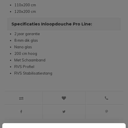
110x200 cm
120x200 cm
Specificaties Inloopdouche Pro Line:
2 jaar garantie
8 mm dik glas
Nano glas
200 cm hoog
Met Schaamband
RVS Profiel
RVS Stabilisatiestang