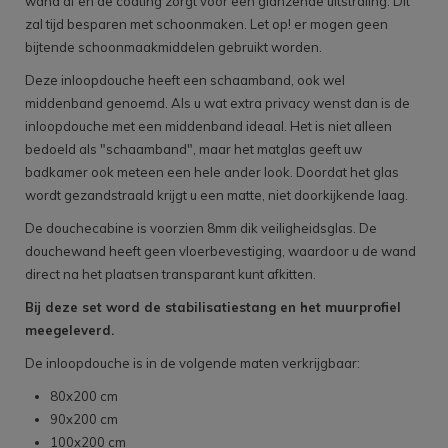
wand af en de coating zorgt voor een glanzende uitstraling. Dit
zal tijd besparen met schoonmaken. Let op! er mogen geen
bijtende schoonmaakmiddelen gebruikt worden.
Deze inloopdouche heeft een schaamband, ook wel
middenband genoemd. Als u wat extra privacy wenst dan is de
inloopdouche met een middenband ideaal. Het is niet alleen
bedoeld als "schaamband", maar het matglas geeft uw
badkamer ook meteen een hele ander look. Doordat het glas
wordt gezandstraald krijgt u een matte, niet doorkijkende laag.
De douchecabine is voorzien 8mm dik veiligheidsglas. De
douchewand heeft geen vloerbevestiging, waardoor u de wand
direct na het plaatsen transparant kunt afkitten.
Bij deze set word de stabilisatiestang en het muurprofiel
meegeleverd.
De inloopdouche is in de volgende maten verkrijgbaar:
80x200 cm
90x200 cm
100x200 cm