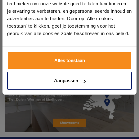
technieken om onze website goed te laten functioneren,
Laat je inspireren door 21 volledig ingerichte
je ervaring te verbeteren, en gepersonaliseerde inhoud en
badkameropstellingen – van compact tot luxe. Onze
advertenties aan te bieden. Door op 'Alle cookies
ervaren adviseurs helpen je persoonlijk, en je vindt
toestaan' te klikken, geef je toestemming voor het
tegels & sanitair direct uit voorraad. Gratis parkeren
op eigen terrein.
gebruik van alle cookies zoals beschreven in ons beleid.
Plan je bezoek!
Alles toestaan
Kom langs en ervaar zelf het verschil!
Aanpassen