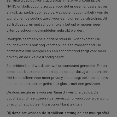
Een luxe glasplaat van Aqua Splash met NANO coating. De
NANO antikalk coating zorgt ervoor dat er geen ongewenst vuil
en kalk achterblijft op het glas. Het water loopt makkelijk van de
wand af en de coating zorgt voor een glanzende uitstraling. Dit
zal tijd besparen met schoonmaken. Let op! er mogen geen
bijtende schoonmaakmiddelen gebruikt worden.
Rookglas geeft een hele andere sfeer in uw badkamer. De
douchewand is ook nog voorzien van een middenband. De
combinatie van rookglas en een schaamband zorgt voor meer
privacy en de luxe die u nodig heeft!
Een middenband wordt ook wel schaamband genoemd. Er kan
iemand de badkamer binnen lopen zonder dat zij u meteen zien.
Het is niet alleen voor meer privacy, maar oogt ook heel anders
omdat het een donker getint stuk glas is met een geslepen.
De douchecabine is voorzien 8mm dik veiligheidsglas. De
douchewand heeft geen vloerbevestiging, waardoor u de wand
direct na het plaatsen transparant kunt afkitten.
Bij deze set worden de stabilisatiestang en het muurprofiel