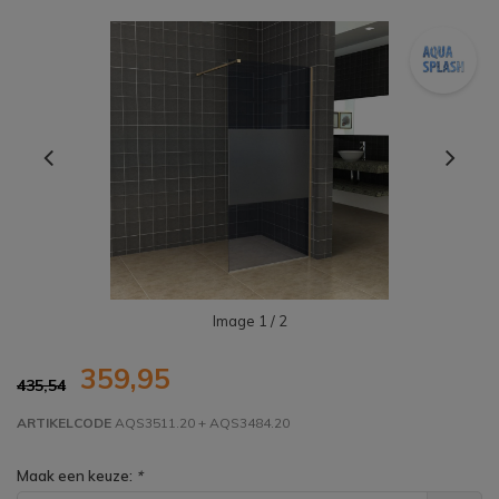
Image
1
/ 2
359,95
435,54
ARTIKELCODE
AQS3511.20 + AQS3484.20
Maak een keuze:
*