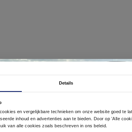
#mijndroombadkamer
Ontdek 21 complete badkamers in onz
Details
1000 m² showroom
ouw badkamer op Instagram met #mijndroombadkamer en tag @m
omgeving vol met unieke badkamerstijlen. Doe je mee?
p
Laat je inspireren door 21 volledig ingerichte badkameropstellingen – va
pact tot luxe. Onze ervaren adviseurs helpen je persoonlijk, en je vindt te
okies en vergelijkbare technieken om onze website goed te late
& sanitair direct uit voorraad. Gratis parkeren op eigen terrein.
seerde inhoud en advertenties aan te bieden. Door op 'Alle cooki
uik van alle cookies zoals beschreven in ons beleid.