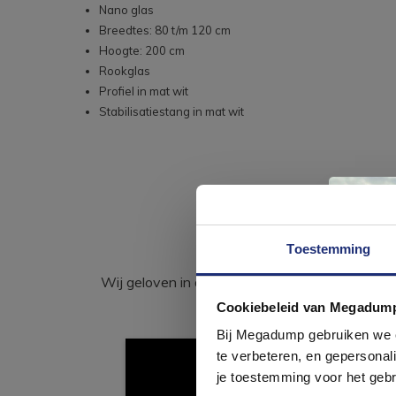
Nano glas
Breedtes: 80 t/m 120 cm
Hoogte: 200 cm
Rookglas
Profiel in mat wit
Stabilisatiestang in mat wit
Toestemming
Wij geloven in de kracht van delen. Deel j
Cookiebeleid van Megadum
com
Bij Megadump gebruiken we co
te verbeteren, en gepersonali
je toestemming voor het gebr