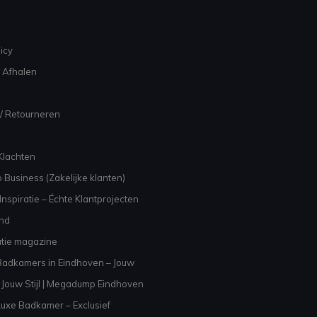
icy
 Afhalen
/ Retourneren
Klachten
 Business (Zakelijke klanten)
nspiratie – Échte Klantprojecten
and
atie magazine
adkamers in Eindhoven – Jouw
Jouw Stijl | Megadump Eindhoven
uxe Badkamer – Exclusief