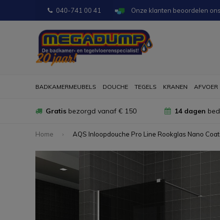
040-741 00 41
Onze klanten beoordelen on
BADKAMERMEUBELS
DOUCHE
TEGELS
KRANEN
AFVOER
Gratis
bezorgd vanaf € 150
14 dagen
bede
Home
AQS Inloopdouche Pro Line Rookglas Nano Coatin