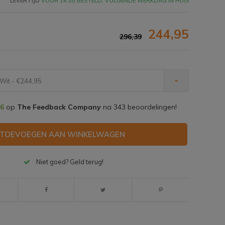
LEVERTIJD
VÓÓR 14:00 BESTELD, VOLGENDE WERKDAG IN HUIS
244,95
296,39
Wit - €244,95
,6
op
The Feedback Company
na
343
beoordelingen!
TOEVOEGEN AAN WINKELWAGEN
Niet goed? Geld terug!
Afbeelding vergroten