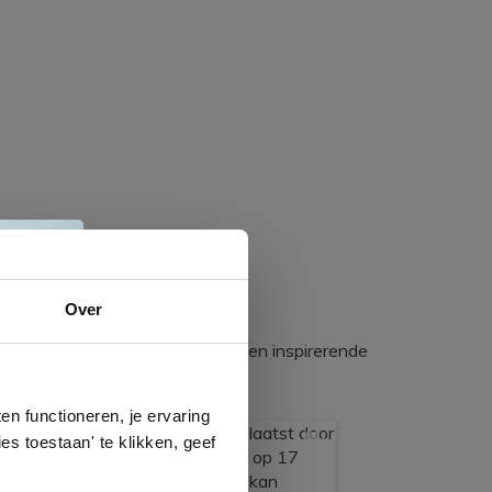
e
Over
egadumpnl. Samen bouwen we een inspirerende
n
gels
n functioneren, je ervaring
es toestaan' te klikken, geef