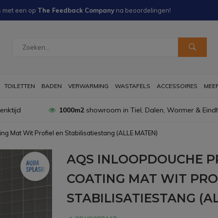
s met een
op
The Feedback Company
na
beoordelingen!
TOILETTEN
BADEN
VERWARMING
WASTAFELS
ACCESSOIRES
MEER 
nktijd
1000m2
showroom in Tiel, Dalen, Wormer & Eind
g Mat Wit Profiel en Stabilisatiestang (ALLE MATEN)
AQS INLOOPDOUCHE P
COATING MAT WIT PRO
STABILISATIESTANG (A