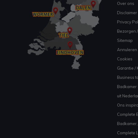
Over ons
Disclaimer
Privacy Pol
Bezorgen /
Sitemap
Annuleren 
Cookies
Garantie / 
Business to
Badkamer I
uit Nederl
Ons inspir
Complete B
Badkamer, 
Complete L