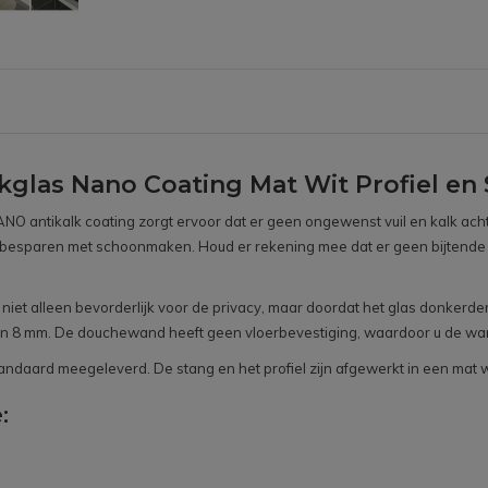
glas Nano Coating Mat Wit Profiel en 
 antikalk coating zorgt ervoor dat er geen ongewenst vuil en kalk achter
l tijd besparen met schoonmaken. Houd er rekening mee dat er geen bijt
iet alleen bevorderlijk voor de privacy, maar doordat het glas donkerder 
n 8 mm. De douchewand heeft geen vloerbevestiging, waardoor u de wand 
tandaard meegeleverd. De stang en het profiel zijn afgewerkt in een mat wi
: