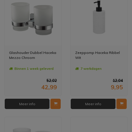
Glashouder Dubbel Haceka
Zeeppomp Haceka Ribbel
Mezzo Chroom
Wit
Binnen 1 week geleverd
7 werkdagen
52,02
12,04
42,99
9,95
Meer info
Meer info