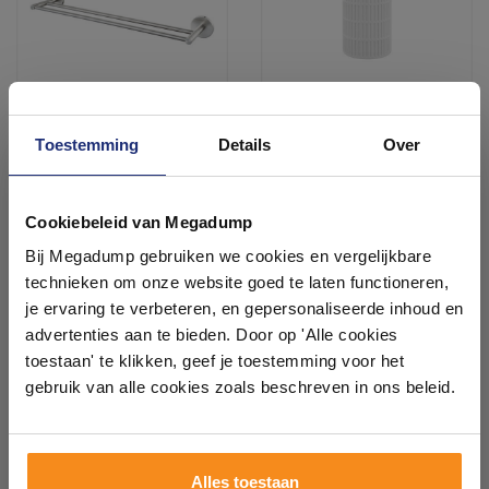
Toestemming
Details
Over
Handdoekhouder Dubbel
Beker Haceka Ribbel Wit
Haceka Aqualux PRO2500
60 cm RVS Look
Ontdek 21 complete
Binnen 1 week geleverd
7 werkdagen
badkamers in onze 1000 m²
Cookiebeleid van Megadump
showroom
106,47
5,00
Bij Megadump gebruiken we cookies en vergelijkbare
87,99
5,00
technieken om onze website goed te laten functioneren,
Laat je inspireren door 21 volledig ingerichte
je ervaring te verbeteren, en gepersonaliseerde inhoud en
badkameropstellingen – van compact tot luxe. Onze
advertenties aan te bieden. Door op 'Alle cookies
Meer info
Meer info
ervaren adviseurs helpen je persoonlijk, en je vindt
toestaan' te klikken, geef je toestemming voor het
tegels & sanitair direct uit voorraad. Gratis parkeren
op eigen terrein.
gebruik van alle cookies zoals beschreven in ons beleid.
1
2
3
4
5
33
Plan je bezoek!
Alles toestaan