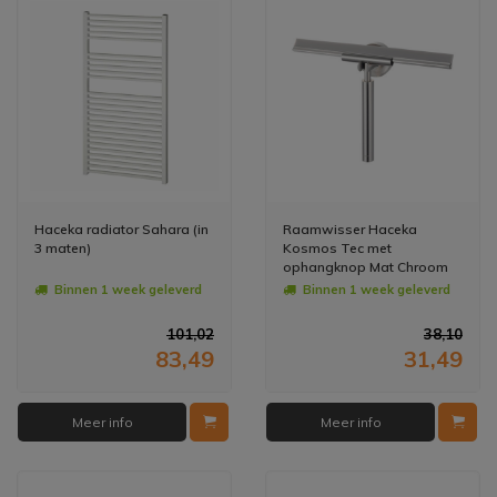
Haceka radiator Sahara (in
Raamwisser Haceka
3 maten)
Kosmos Tec met
ophangknop Mat Chroom
Binnen 1 week geleverd
Binnen 1 week geleverd
101,02
38,10
83,49
31,49
Meer info
Meer info