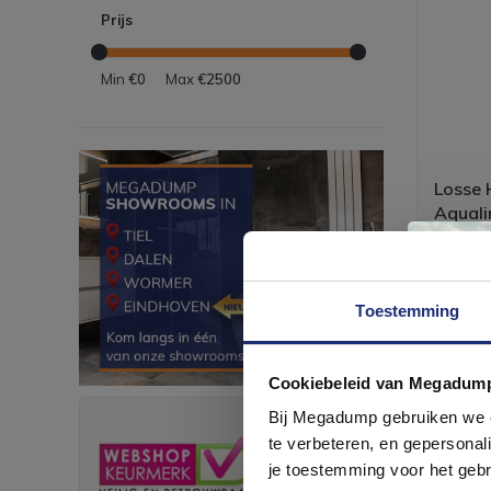
Prijs
Min
€0
Max
€2500
Losse
Aquali
Rond 
Losse H
standen 
Toestemming
Cookiebeleid van Megadum
com
Bij Megadump gebruiken we co
te verbeteren, en gepersonali
je toestemming voor het gebr