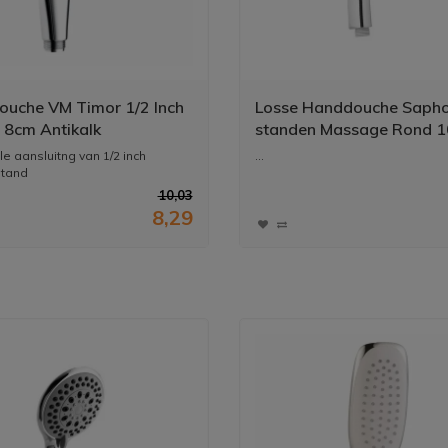
uche VM Timor 1/2 Inch
Losse Handdouche Sapho
Ø 8cm Antikalk
standen Massage Rond 1
besparend
Chroom
e aansluitng van 1/2 inch
...
stand
10,03
8,29