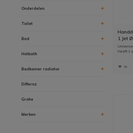
Onderdelen
Toilet
Handdo
1 Jet 
Bad
Water
Universel
Heeft 1 
Hotbath
Kleur...
Badkamer radiator
Differnz
Grohe
Merken