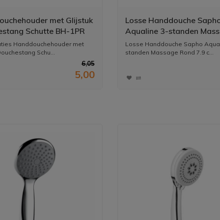
uchehouder met Glijstuk
Losse Handdouche Saph
stang Schutte BH-1PR
Aqualine 3-standen Mas
 ABS Chroom
Rond 7.9 cm Chroom
aties Handdouchehouder met
Losse Handdouche Sapho Aqual
 Douchestang Schu...
standen Massage Rond 7.9 c...
6,05
5,00