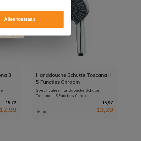
Alles toestaan
ona 3
Handdouche Schutte Toscana II
5 Functies Chroom
te
Specificaties Handdouche Schutte
Toscana II 5 Functies Chroo...
15,72
15,97
12,99
13,20