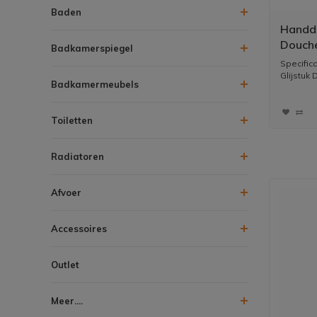
Baden
Handdo
Douche
Badkamerspiegel
2.5cm
Specific
Glijstuk
Badkamermeubels
Toiletten
Radiatoren
Afvoer
Accessoires
Outlet
Meer....