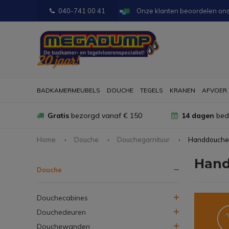
040-741 00 41
Onze klanten beoordelen on
BADKAMERMEUBELS
DOUCHE
TEGELS
KRANEN
AFVOER
Gratis
bezorgd vanaf € 150
14 dagen
bede
Home
Douche
Douchegarnituur
Handdouche
Hand
Douche
Douchecabines
Douchedeuren
Douchewanden