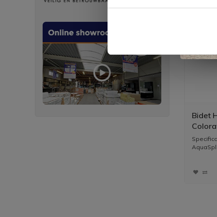
Bidet 
Colora
Specific
AquaSpla