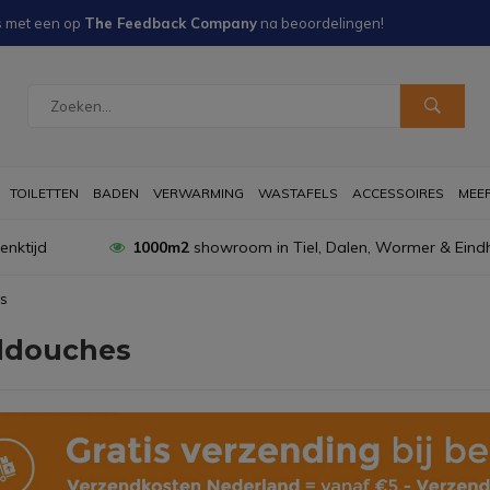
s met een
op
The Feedback Company
na
beoordelingen!
TOILETTEN
BADEN
VERWARMING
WASTAFELS
ACCESSOIRES
MEER 
nktijd
1000m2
showroom in Tiel, Dalen, Wormer & Eind
s
douches