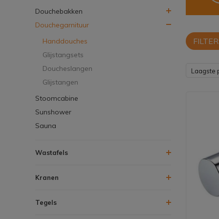
Douchebakken
Douchegarnituur
FILTER
Handdouches
Glijstangsets
Doucheslangen
Laagste p
Glijstangen
Stoomcabine
Sunshower
Sauna
Wastafels
Kranen
Tegels