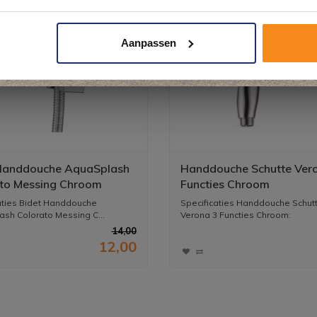
Plan je bezoek!
Aanpassen
Kom langs en ervaar zelf het verschil!
Handdouche AquaSplash
Handdouche Schutte Ver
to Messing Chroom
Functies Chroom
aties Bidet Handdouche
Specificaties Handdouche Schut
sh Colorato Messing C...
Verona 3 Functies Chroom:
-...
14,00
12,00