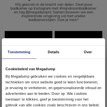
Wij geloven in de kracht van delen. Deel jouw
badkamer op Instagram met #mijndroombadkamer
en tag @megadumpnl. Samen bouwen we een
inspirerende omgeving vol met unieke
badkamerstijlen. Doe je mee?
Toestemming
Details
Over
Ontdek 21 complete
badkamers in onze 1000 m²
Cookiebeleid van Megadump
showroom
Bij Megadump gebruiken we cookies en vergelijkbare
technieken om onze website goed te laten functioneren,
Laat je inspireren door 21 volledig ingerichte
je ervaring te verbeteren, en gepersonaliseerde inhoud en
badkameropstellingen – van compact tot luxe. Onze
advertenties aan te bieden. Door op 'Alle cookies
ervaren adviseurs helpen je persoonlijk, en je vindt
toestaan' te klikken, geef je toestemming voor het
tegels & sanitair direct uit voorraad. Gratis parkeren
op eigen terrein.
gebruik van alle cookies zoals beschreven in ons beleid.