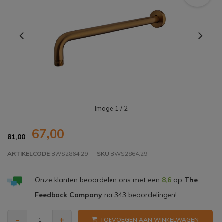
Image
1
/ 2
67,00
81,00
ARTIKELCODE
BWS2864.29
SKU
BWS2864.29
Onze klanten beoordelen ons met een
8,6
op
The
Feedback Company
na
343
beoordelingen!
-
+
TOEVOEGEN AAN WINKELWAGEN