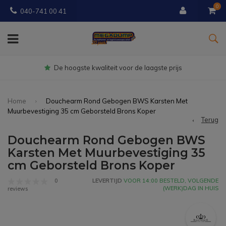
0
040-741 00 41
gste prijs
Gratis
bezorgd vanaf € 
Home
Douchearm Rond Gebogen BWS Karsten Met
Muurbevestiging 35 cm Geborsteld Brons Koper
Terug
Douchearm Rond Gebogen BWS
Karsten Met Muurbevestiging 35
cm Geborsteld Brons Koper
0
LEVERTIJD
VOOR 14:00 BESTELD, VOLGENDE
(WERK)DAG IN HUIS
reviews