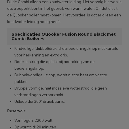
Bij de Combi alleen een koudwater leiding. Het vervolg hiervan is
dat u beperkt bent in het gebruik van warm water. Omdat dit uit
de Quooker boiler moet komen. Het voordeel is dat er alleen een
koudwater leiding nodig heeft.
Specificaties Quooker Fusion Round Black met
Combi Boiler +:
Kindveilige (dubbel)druk-draai bedieningsknop met kartels
voor herkenning en extra grip.
Rode lichtring die oplicht bij aanraking van de
bedieningsknop.
Dubbelwandige uitloop, wordt niet te heet om vast te
pakken.
Druppelvormige, niet massieve waterstraal die geen
verbrandingen veroorzaakt.
Uitloop die 360º draaibaar is.
Reservoir:
Vermogen: 2200 watt
Opwarmtijd: 20 minuten