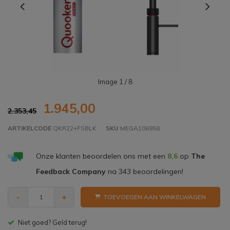
Image
1
/ 8
1.945,00
2.353,45
ARTIKELCODE
QKR22+FSBLK
SKU
MEGA106958
Onze klanten beoordelen ons met een
8,6
op
The
Feedback Company
na
343
beoordelingen!
-
+
TOEVOEGEN AAN WINKELWAGEN
Gratis bezorgen v.a. € 150,- (NL)