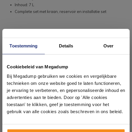
Inhoud: 7 L
Complete set met kraan, reservoir en installatie set
Toestemming
Details
Over
Ontdek 21 complete
badkamers in onze 1000 m²
Cookiebeleid van Megadump
showroom
Bij Megadump gebruiken we cookies en vergelijkbare
technieken om onze website goed te laten functioneren,
#mijndroombadkamer
Laat je inspireren door 21 volledig ingerichte
je ervaring te verbeteren, en gepersonaliseerde inhoud en
badkameropstellingen – van compact tot luxe. Onze
advertenties aan te bieden. Door op 'Alle cookies
ervaren adviseurs helpen je persoonlijk, en je vindt
Wij geloven in de kracht van delen. Deel jouw
toestaan' te klikken, geef je toestemming voor het
tegels & sanitair direct uit voorraad. Gratis parkeren
badkamer op Instagram met #mijndroombadkamer
op eigen terrein.
en tag @megadumpnl. Samen bouwen we een
gebruik van alle cookies zoals beschreven in ons beleid.
inspirerende omgeving vol met unieke
badkamerstijlen. Doe je mee?
Plan je bezoek!