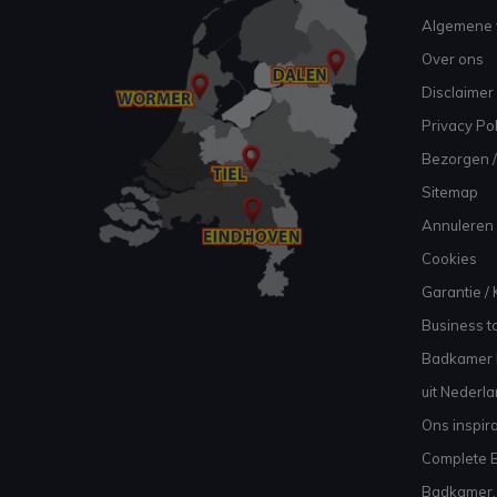
Algemene 
Over ons
Disclaimer
Privacy Pol
Bezorgen /
Sitemap
Annuleren 
Cookies
Garantie / 
Business to
Badkamer I
uit Nederl
Ons inspir
Complete B
Badkamer, 