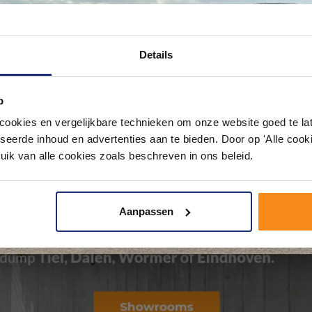
Ontdek 21 complete badkamers in onz
Details
1000 m² showroom
p
Laat je inspireren door 21 volledig ingerichte badkameropstellingen – va
pact tot luxe. Onze ervaren adviseurs helpen je persoonlijk, en je vindt te
okies en vergelijkbare technieken om onze website goed te late
& sanitair direct uit voorraad. Gratis parkeren op eigen terrein.
seerde inhoud en advertenties aan te bieden. Door op 'Alle cooki
uik van alle cookies zoals beschreven in ons beleid.
Plan je bezoek!
Aanpassen
Kom langs en ervaar zelf het verschil!