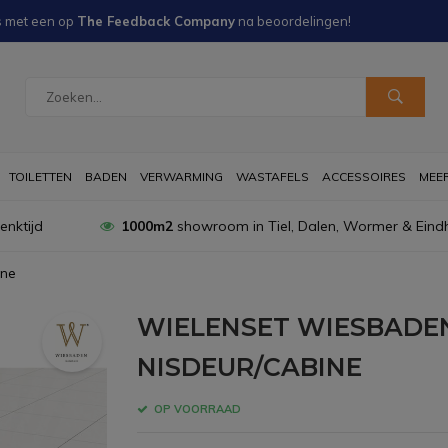
s met een
op
The Feedback Company
na
beoordelingen!
TOILETTEN
BADEN
VERWARMING
WASTAFELS
ACCESSOIRES
MEER 
nktijd
1000m2
showroom in Tiel, Dalen, Wormer & Eind
ine
WIELENSET WIESBADEN
NISDEUR/CABINE
OP VOORRAAD