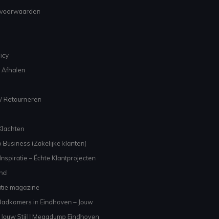
voorwaarden
icy
 Afhalen
/ Retourneren
Klachten
 Business (Zakelijke klanten)
nspiratie – Échte Klantprojecten
and
atie magazine
adkamers in Eindhoven – Jouw
Jouw Stijl | Megadump Eindhoven