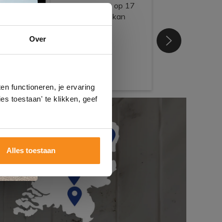
e
Over
n
gels
n functioneren, je ervaring
es toestaan' te klikken, geef
Alles toestaan