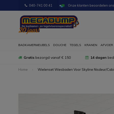
040-741 00 41
Onze klanten beoordelen on
BADKAMERMEUBELS
DOUCHE
TEGELS
KRANEN
AFVOER
Gratis
bezorgd vanaf € 150
14 dagen
bede
Home
Wielenset Wiesbaden Voor Skyline Nisdeur/Cab