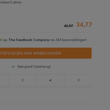
isdeur/Cabine:
34,77
42,07
,6
op
The Feedback Company
na
343
beoordelingen!
TOEVOEGEN AAN WINKELWAGEN
Niet goed? Geld terug!