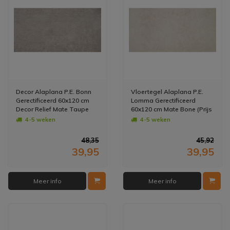
Decor Alaplana P.E. Bonn
Vloertegel Alaplana P.E.
Gerectificeerd 60x120 cm
Lomma Gerectificeerd
Decor Relief Mate Taupe
60x120 cm Mate Bone (Prijs
(Prijs per stuk)
per M2)
4-5 weken
4-5 weken
48,35
45,92
39,95
39,95
Meer info
Meer info