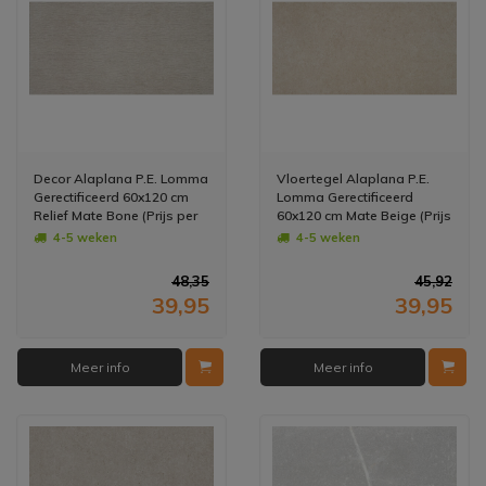
Decor Alaplana P.E. Lomma
Vloertegel Alaplana P.E.
Gerectificeerd 60x120 cm
Lomma Gerectificeerd
Relief Mate Bone (Prijs per
60x120 cm Mate Beige (Prijs
stuk)
per M2)
4-5 weken
4-5 weken
48,35
45,92
39,95
39,95
Meer info
Meer info