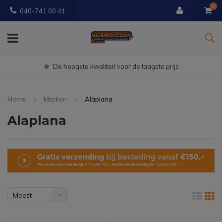
0
040-741 00 41
Gratis
bezorgd vanaf € 150
Home
Merken
Alaplana
Alaplana
Meest
bekeken