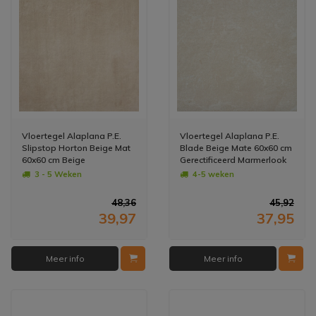
Vloertegel Alaplana P.E.
Vloertegel Alaplana P.E.
Slipstop Horton Beige Mat
Blade Beige Mate 60x60 cm
60x60 cm Beige
Gerectificeerd Marmerlook
(doosinhoud 1.44m2) (prijs
(Prijs per M2)
3 - 5 Weken
4-5 weken
per m2)
48,36
45,92
39,97
37,95
Meer info
Meer info