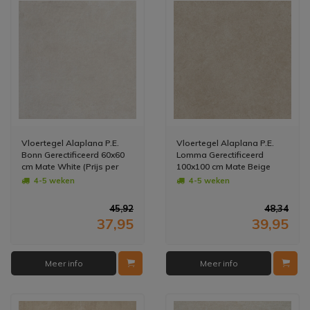
Vloertegel Alaplana P.E.
Vloertegel Alaplana P.E.
Bonn Gerectificeerd 60x60
Lomma Gerectificeerd
cm Mate White (Prijs per
100x100 cm Mate Beige
M2)
(Prijs per M2)
4-5 weken
4-5 weken
45,92
48,34
37,95
39,95
Meer info
Meer info