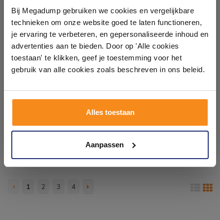
showroom
Bij Megadump gebruiken we cookies en vergelijkbare
technieken om onze website goed te laten functioneren,
Laat je inspireren door 21 volledig ingerichte
je ervaring te verbeteren, en gepersonaliseerde inhoud en
badkameropstellingen – van compact tot luxe. Onze
advertenties aan te bieden. Door op 'Alle cookies
ervaren adviseurs helpen je persoonlijk, en je vindt
toestaan' te klikken, geef je toestemming voor het
tegels & sanitair direct uit voorraad. Gratis parkeren
Decor Alaplana P.E. Bonn
Vloertegel Alaplana P.E.
op eigen terrein.
gebruik van alle cookies zoals beschreven in ons beleid.
Gerectificeerd 60x120 cm
Slipstop Horton Anthracite
Decor Relief Mate White
Mat 60x60 cm Antraciet
(Prijs per stuk)
(doosinhoud 1.44m2) (prijs
4-5 weken
3 - 5 Weken
Plan je bezoek!
per m2)
Alles toestaan
48,35
48,36
39,95
39,97
Kom langs en ervaar zelf het verschil!
Aanpassen
Meer info
Meer info
1
2
3
4