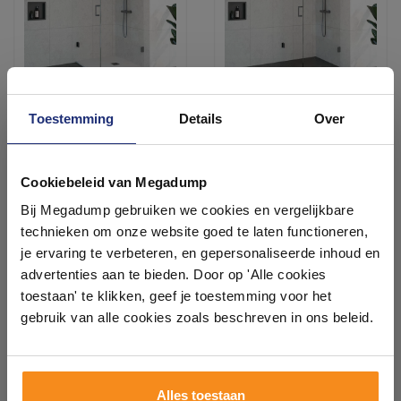
Toestemming
Details
Over
Douchecabine Compleet
Douchecabine Compleet
Just Creating 2-Delig
Just Creating 2-Delig
Profielloos 90x90 cm
Profielloos 80x80 cm
Ontdek 21 complete
Gunmetal
Gunmetal
Binnen 6 weken
Binnen 6 weken
badkamers in onze 1000 m²
Cookiebeleid van Megadump
showroom
1.331,00
1.263,24
Bij Megadump gebruiken we cookies en vergelijkbare
1.100,00
1.044,00
technieken om onze website goed te laten functioneren,
Laat je inspireren door 21 volledig ingerichte
je ervaring te verbeteren, en gepersonaliseerde inhoud en
badkameropstellingen – van compact tot luxe. Onze
advertenties aan te bieden. Door op 'Alle cookies
Meer info
Meer info
ervaren adviseurs helpen je persoonlijk, en je vindt
toestaan' te klikken, geef je toestemming voor het
tegels & sanitair direct uit voorraad. Gratis parkeren
op eigen terrein.
gebruik van alle cookies zoals beschreven in ons beleid.
1
2
3
4
5
13
Plan je bezoek!
Alles toestaan