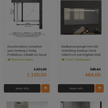
Douchecabine Compleet
Badkamerspiegel met LED
Just Creating 2-Delig
Verlichting Sanitop Clock
Profielloos 100x80 cm Goud
160x70 cm met Digitale Klok
en Sensor
Binnen 6 weken
3 tot 5 Werkdagen
1.331,00
585,64
1.100,00
484,00
Meer info
Meer info