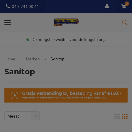
0
040-741 00 41
Gratis
bezorgd vanaf € 150
Home
Merken
Sanitop
Sanitop
Meest
bekeken