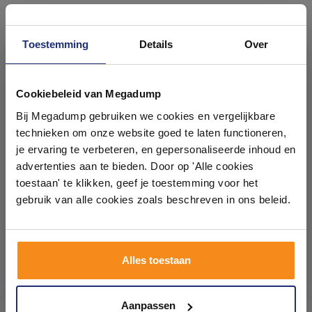
#mijndroombadkamer
Toestemming
Details
Over
Wij geloven in de kracht van delen. Deel jouw
badkamer op Instagram met #mijndroombadkamer
Ontdek 21 complete
en tag @megadumpnl. Samen bouwen we een
badkamers in onze 1000 m²
Cookiebeleid van Megadump
inspirerende omgeving vol met unieke
badkamerstijlen. Doe je mee?
showroom
Bij Megadump gebruiken we cookies en vergelijkbare
technieken om onze website goed te laten functioneren,
Laat je inspireren door 21 volledig ingerichte
je ervaring te verbeteren, en gepersonaliseerde inhoud en
badkameropstellingen – van compact tot luxe. Onze
advertenties aan te bieden. Door op 'Alle cookies
ervaren adviseurs helpen je persoonlijk, en je vindt
toestaan' te klikken, geef je toestemming voor het
tegels & sanitair direct uit voorraad. Gratis parkeren
op eigen terrein.
gebruik van alle cookies zoals beschreven in ons beleid.
Plan je bezoek!
Alles toestaan
Kom langs en ervaar zelf het verschil!
Aanpassen