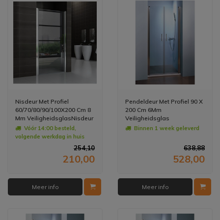
Nisdeur Met Profiel
Pendeldeur Met Profiel 90 X
60/70/80/90/100X200 Cm 8
200 Cm 6Mm
Mm VeiligheidsglasNisdeur
Veiligheidsglas
Met Profiel
Vóór 14:00 besteld,
Binnen 1 week geleverd
60/70/80/90/100X202 Cm 8
volgende werkdag in huis
Mm Veiligheidsglas
254,10
638,88
210,00
528,00
Meer info
Meer info