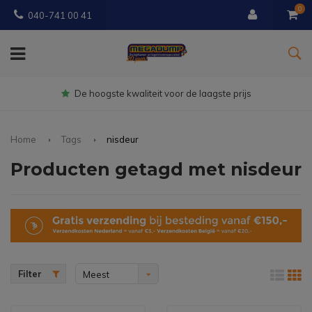
0
040-741 00 41
Gratis
bezorgd vanaf € 150
Home
Tags
nisdeur
Producten getagd met nisdeur
Filter
Meest
bekeken