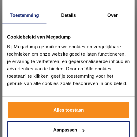
Toestemming
Details
Over
Ontdek 21 complete
badkamers in onze 1000 m²
Cookiebeleid van Megadump
Bedieningsplaat Sigma by
Wandpaneel Isodeco
showroom
Bij Megadump gebruiken we cookies en vergelijkbare
Geberit Frontbediening Mat
Calacatta 120x260 cm
Koper
Waterbestendig
technieken om onze website goed te laten functioneren,
Hoogglans Goud Wit (Prijs
3 - 5 Weken
Binnen 1 week geleverd
Laat je inspireren door 21 volledig ingerichte
je ervaring te verbeteren, en gepersonaliseerde inhoud en
per Plaat)
badkameropstellingen – van compact tot luxe. Onze
advertenties aan te bieden. Door op 'Alle cookies
163,29
143,99
ervaren adviseurs helpen je persoonlijk, en je vindt
toestaan' te klikken, geef je toestemming voor het
134,95
99,00
tegels & sanitair direct uit voorraad. Gratis parkeren
op eigen terrein.
gebruik van alle cookies zoals beschreven in ons beleid.
Meer info
Meer info
Plan je bezoek!
Alles toestaan
1
2
3
4
5
2449
Kom langs en ervaar zelf het verschil!
Aanpassen