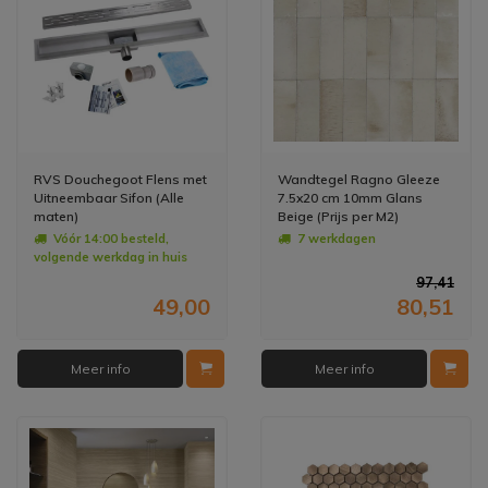
RVS Douchegoot Flens met
Wandtegel Ragno Gleeze
Uitneembaar Sifon (Alle
7.5x20 cm 10mm Glans
maten)
Beige (Prijs per M2)
Vóór 14:00 besteld,
7 werkdagen
volgende werkdag in huis
97,41
49,00
80,51
Meer info
Meer info