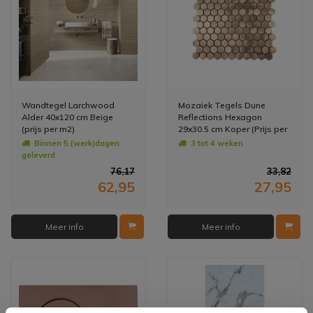
Wandtegel Larchwood
Mozaiek Tegels Dune
Alder 40x120 cm Beige
Reflections Hexagon
(prijs per m2)
29x30.5 cm Koper (Prijs per
Matje)
Binnen 5 (werk)dagen
3 tot 4 weken
geleverd
76,17
33,82
62,95
27,95
Meer info
Meer info