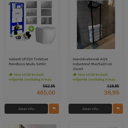
Geberit UP320 Toiletset
Handdoekenrek AQS
Randloos Mudo Set62
Industrieel 95x25x20 cm
Zwart
Voor 14:00 besteld,
Voor 14:00 besteld,
volgende (werk)dag in huis
volgende (werk)dag in huis
562,65
119,95
465,00
39,95
Meer info
Meer info