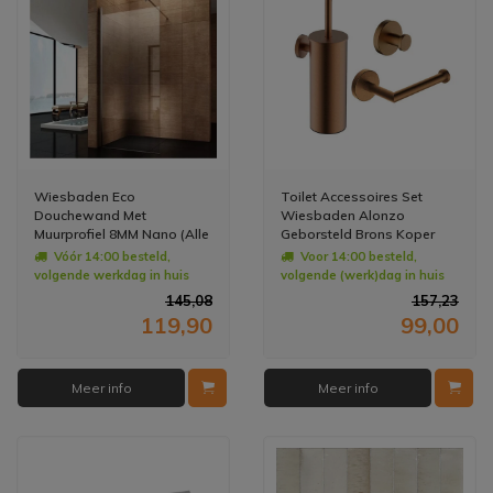
Wiesbaden Eco
Toilet Accessoires Set
Douchewand Met
Wiesbaden Alonzo
Muurprofiel 8MM Nano (Alle
Geborsteld Brons Koper
Maten) X 200CM
Vóór 14:00 besteld,
Voor 14:00 besteld,
volgende werkdag in huis
volgende (werk)dag in huis
145,08
157,23
119,90
99,00
Meer info
Meer info