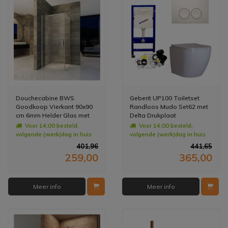
Douchecabine BWS
Geberit UP100 Toiletset
Goodkoop Vierkant 90x90
Randloos Mudo Set62 met
cm 6mm Helder Glas met
Delta Drukplaat
Nanocoating
Voor 14:00 besteld,
Voor 14:00 besteld,
volgende (werk)dag in huis
volgende (werk)dag in huis
401,96
441,65
259,00
365,00
Meer info
Meer info