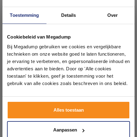
Toestemming
Details
Over
Ontdek 21 complete
badkamers in onze 1000 m²
Cookiebeleid van Megadump
Half Vrijstaand Hoekbad
Half Vrijstaand Hoekbad
showroom
Bij Megadump gebruiken we cookies en vergelijkbare
BWS Danielle Rechts
Aquasplash Aloni Rechts
170x78 Wit
180x80 Wit
technieken om onze website goed te laten functioneren,
Voor 14:00 besteld,
Binnen 1 week geleverd
Laat je inspireren door 21 volledig ingerichte
je ervaring te verbeteren, en gepersonaliseerde inhoud en
volgende (werk)dag in huis
badkameropstellingen – van compact tot luxe. Onze
advertenties aan te bieden. Door op 'Alle cookies
1.140,00
1.140,00
ervaren adviseurs helpen je persoonlijk, en je vindt
toestaan' te klikken, geef je toestemming voor het
945,00
945,00
tegels & sanitair direct uit voorraad. Gratis parkeren
op eigen terrein.
gebruik van alle cookies zoals beschreven in ons beleid.
Meer info
Meer info
Plan je bezoek!
Alles toestaan
1
2
3
4
5
12
Kom langs en ervaar zelf het verschil!
Aanpassen