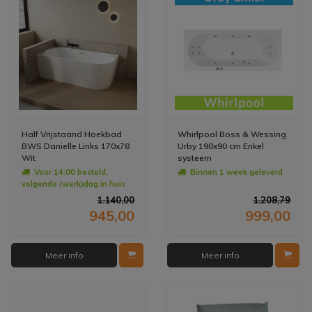
Half Vrijstaand Hoekbad
Whirlpool Boss & Wessing
BWS Danielle Links 170x78
Urby 190x90 cm Enkel
Wit
systeem
Voor 14:00 besteld,
Binnen 1 week geleverd
volgende (werk)dag in huis
1.140,00
1.208,79
945,00
999,00
Meer info
Meer info