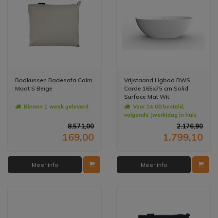
Badkussen Badesofa Calm
Vrijstaand Ligbad BWS
Maat S Beige
Carde 165x75 cm Solid
Surface Mat Wit
Binnen 1 week geleverd
Voor 14:00 besteld,
volgende (werk)dag in huis
8.571,00
2.176,90
169,00
1.799,10
Meer info
Meer info