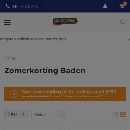
0
040-741 00 41
Gratis
bezorgd vanaf € 150
Home
Zomerkorting Baden
Filter
Meest
bekeken