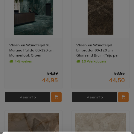
Vloer- en Wandtegel XL
Vloer- en Wandtegel
Murano Pulido 60x120 cm
Emprador 60x120 cm
Marmerlook Groen
Glanzend Bruin (Prijs per
(Doosinhoud: 1,44 m2)
M2)
4-5 weken
10 Werkdagen
(prijs per m2)
54,39
53,85
44,95
44,50
Meer info
Meer info