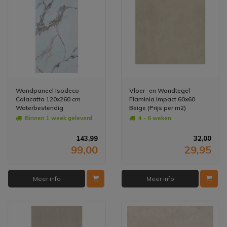
Wandpaneel Isodeco
Vloer- en Wandtegel
Calacatta 120x260 cm
Flaminia Impact 60x60
Waterbestendig
Beige (Prijs per m2)
Hoogglans Goud Wit (Prijs
Binnen 1 week geleverd
4 - 6 weken
per Plaat)
143,99
32,00
99,00
29,95
Meer info
Meer info