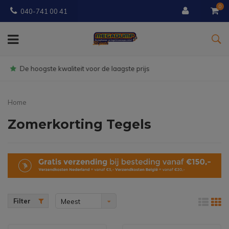
0
040-741 00 41
Gratis
bezorgd vanaf € 150
Home
Zomerkorting Tegels
Filter
Meest
bekeken