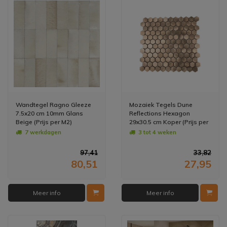
Wandtegel Ragno Gleeze
Mozaiek Tegels Dune
7.5x20 cm 10mm Glans
Reflections Hexagon
Beige (Prijs per M2)
29x30.5 cm Koper (Prijs per
Matje)
7 werkdagen
3 tot 4 weken
97,41
33,82
80,51
27,95
Meer info
Meer info