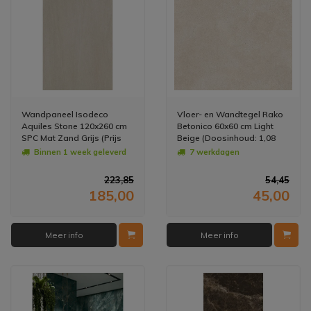
Wandpaneel Isodeco
Vloer- en Wandtegel Rako
Aquiles Stone 120x260 cm
Betonico 60x60 cm Light
SPC Mat Zand Grijs (Prijs
Beige (Doosinhoud: 1,08
per Plaat)
m2) (prijs per m2)
Binnen 1 week geleverd
7 werkdagen
223,85
54,45
185,00
45,00
Meer info
Meer info