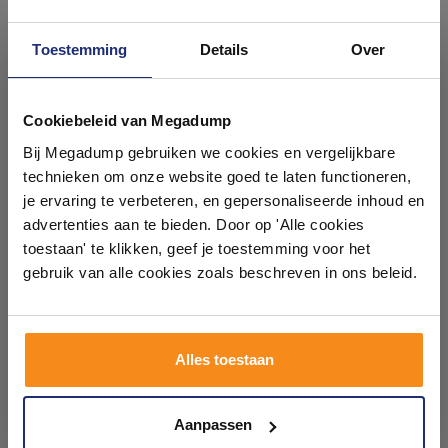
Toestemming
Details
Over
Ontdek 21 complete
badkamers in onze 1000 m²
Cookiebeleid van Megadump
Vloertegel Douglas & Jones
Vloertegel Alaplana
showroom
Bij Megadump gebruiken we cookies en vergelijkbare
60x60 Magnum Reves
Gravina Beige 100x100 Mat
Choco Mat (Doosinhoud
Gerectificeerd (doosinhoud
technieken om onze website goed te laten functioneren,
1.08 m2)
1.98 m²)
3 weken
4-5 weken
Laat je inspireren door 21 volledig ingerichte
je ervaring te verbeteren, en gepersonaliseerde inhoud en
badkameropstellingen – van compact tot luxe. Onze
advertenties aan te bieden. Door op 'Alle cookies
84,87
ervaren adviseurs helpen je persoonlijk, en je vindt
toestaan' te klikken, geef je toestemming voor het
70,15
39,95
tegels & sanitair direct uit voorraad. Gratis parkeren
op eigen terrein.
gebruik van alle cookies zoals beschreven in ons beleid.
Meer info
Meer info
Plan je bezoek!
Alles toestaan
1
2
3
4
5
173
Kom langs en ervaar zelf het verschil!
Aanpassen