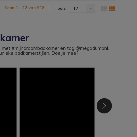
Toon 1 - 12 van 918
Toon:
12
dkamer
ram met #mijndroombadkamer en tag @megadumpnl.
nieke badkamerstijlen. Doe je mee?