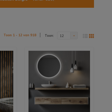
Toon 1 - 12 van 918
Toon:
12