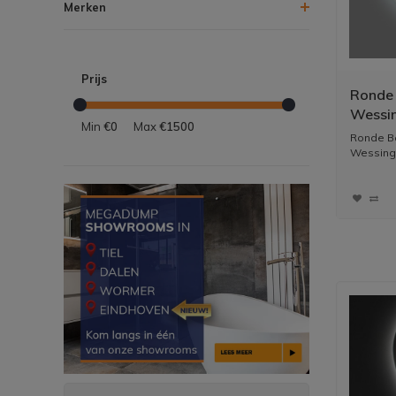
Merken
Prijs
Ronde 
Wessi
Min
€0
Max
€1500
Verlic
Ronde B
Wessing 