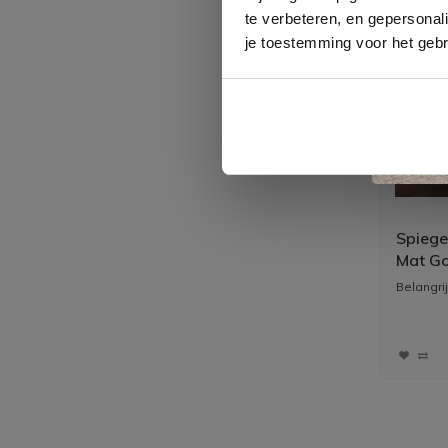
te verbeteren, en gepersonali
je toestemming voor het gebr
Spiege
Mat Go
Indire
Belangri
Drie inst