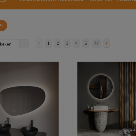
S
1
2
3
4
5
77
ekeken