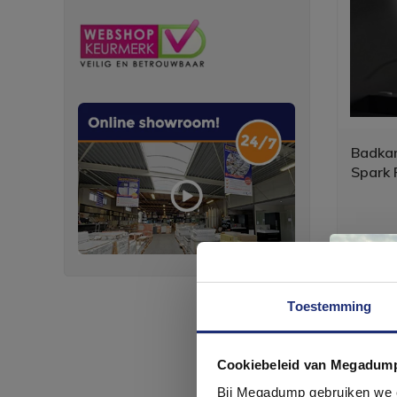
Badka
Spark 
Toestemming
Cookiebeleid van Megadum
com
Bij Megadump gebruiken we co