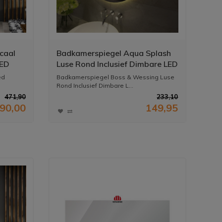
icaal
Badkamerspiegel Aqua Splash
LED
Luse Rond Inclusief Dimbare LED
Verlichting 60 cm
ed
Badkamerspiegel Boss & Wessing Luse
Rond Inclusief Dimbare L...
471,90
233,10
90,00
149,95