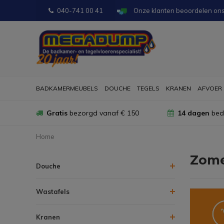
040-741 00 41
Onze klanten beoordelen on
BADKAMERMEUBELS
DOUCHE
TEGELS
KRANEN
AFVOER
Gratis
bezorgd vanaf € 150
14 dagen
bede
Home
Zome
Douche
Wastafels
Kranen