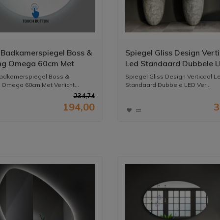
Badkamerspiegel Boss &
Spiegel Gliss Design Vert
ng Omega 60cm Met
Led Standaard Dubbele 
hting En Verwarming
Verlichting
adkamerspiegel Boss &
Spiegel Gliss Design Verticaal L
Omega 60cm Met Verlicht...
Standaard Dubbele LED Ver...
234,74
194,00
3