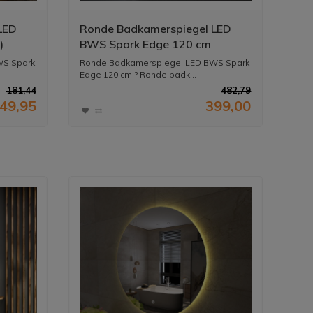
LED
Ronde Badkamerspiegel LED
)
BWS Spark Edge 120 cm
WS Spark
Ronde Badkamerspiegel LED BWS Spark
Edge 120 cm ? Ronde badk...
181,44
482,79
49,95
399,00