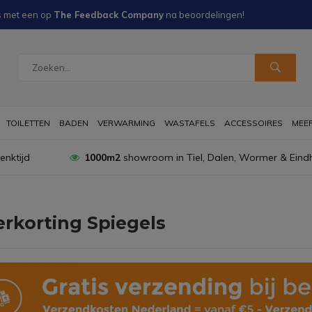
s met een
op
The Feedback Company
na
beoordelingen!
TOILETTEN
BADEN
VERWARMING
WASTAFELS
ACCESSOIRES
MEER 
nktijd
1000m2
showroom in Tiel, Dalen, Wormer & Eind
rkorting Spiegels