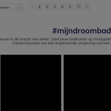
1
2
3
4
5
77
ekeken
#mijndroomba
loven in de kracht van delen. Deel jouw badkamer op Instag
Samen bouwen we een inspirerende omgeving vol met u