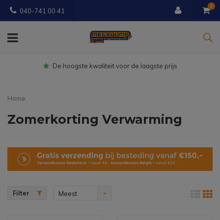
0
040-741 00 41
Gratis
bezorgd vanaf € 150
Home
Zomerkorting Verwarming
Filter
Meest
bekeken