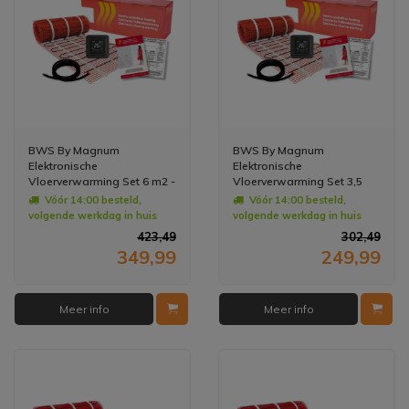
BWS By Magnum
BWS By Magnum
Elektronische
Elektronische
Vloerverwarming Set 6 m2 -
Vloerverwarming Set 3,5
900 Watt - Wifi
m2 - 525 Watt - Wifi
Vóór 14:00 besteld,
Vóór 14:00 besteld,
Thermostaat Zwart
Thermostaat Zwart
volgende werkdag in huis
volgende werkdag in huis
423,49
302,49
349,99
249,99
Meer info
Meer info