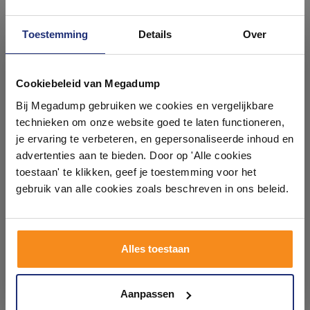
Toestemming
Details
Over
Ontdek 21 complete
badkamers in onze 1000 m²
Cookiebeleid van Megadump
Sanicare design radiator
Designradiator Plieger
showroom
Bij Megadump gebruiken we cookies en vergelijkbare
midden aansluiting recht
Imola 802 Watt
120 x 45 cm. Gunmetal
Middenaansluiting 123x50
technieken om onze website goed te laten functioneren,
cm Wit
Binnen 3 weken geleverd
Vóór 14:00 besteld,
Laat je inspireren door 21 volledig ingerichte
je ervaring te verbeteren, en gepersonaliseerde inhoud en
volgende werkdag in huis
badkameropstellingen – van compact tot luxe. Onze
advertenties aan te bieden. Door op 'Alle cookies
383,59
471,90
ervaren adviseurs helpen je persoonlijk, en je vindt
toestaan' te klikken, geef je toestemming voor het
317,02
390,00
tegels & sanitair direct uit voorraad. Gratis parkeren
op eigen terrein.
gebruik van alle cookies zoals beschreven in ons beleid.
Meer info
Meer info
Plan je bezoek!
Alles toestaan
1
2
3
4
5
52
Kom langs en ervaar zelf het verschil!
Aanpassen