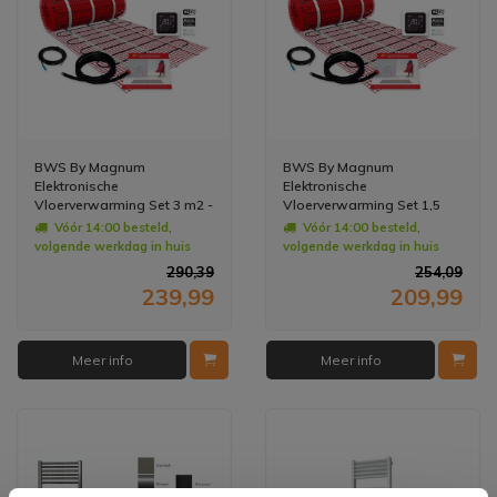
BWS By Magnum
BWS By Magnum
Elektronische
Elektronische
Vloerverwarming Set 3 m2 -
Vloerverwarming Set 1,5
450 Watt - Wifi
m2 - 225 Watt - Wifi
Vóór 14:00 besteld,
Vóór 14:00 besteld,
Thermostaat Wit
Thermostaat Wit
volgende werkdag in huis
volgende werkdag in huis
290,39
254,09
239,99
209,99
Meer info
Meer info