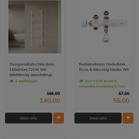
Designradiator Nile Gobi
Radiatorkraan Onderblok
160x50cm 721W Wit
Boss & Wessing Haaks Wit
(Midden/zij-aansluiting)
3 werkdagen
Voor 14:00 besteld,
volgende (werk)dag in huis
165,00
67,00
140,00
55,00
Meer info
Meer info