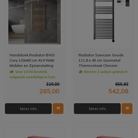
Handdoek Radiator BWS
Radiator Sanicare Snode
Cory 120x60 cm 414 Watt
111,8 x 45 cm Gunmetal
Midden en Zijaansluiting
Thermostaat Chroom
Geborsteld Messing Goud
Rechtsonder
Voor 14:00 besteld,
Binnen 3 weken geleverd
volgende (werk)dag in huis
320,00
655,92
265,00
542,08
Meer info
Meer info